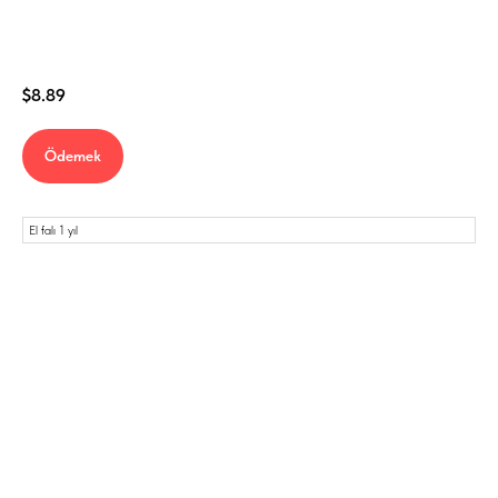
$
8.89
Ödemek
El falı 1 yıl