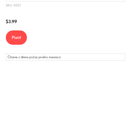
SKU: 0001
$
3.99
Platiť
Čítanie z dlane počas prvého mesiaca