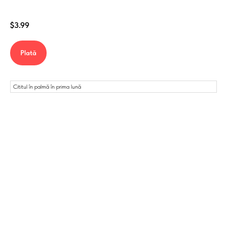
$
3.99
Plată
Cititul în palmă în prima lună