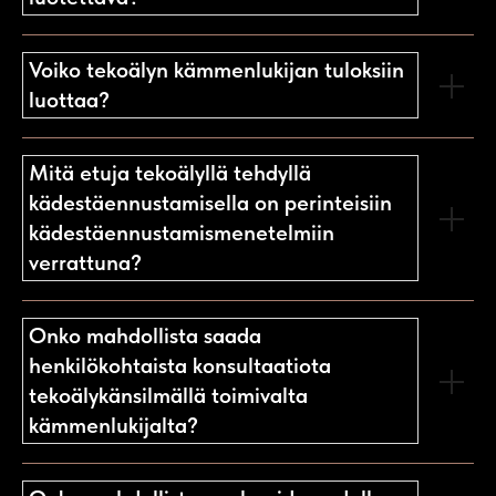
Voiko tekoälyn kämmenlukijan tuloksiin
luottaa?
Mitä etuja tekoälyllä tehdyllä
kädestäennustamisella on perinteisiin
kädestäennustamismenetelmiin
verrattuna?
Onko mahdollista saada
henkilökohtaista konsultaatiota
tekoälykänsilmällä toimivalta
kämmenlukijalta?