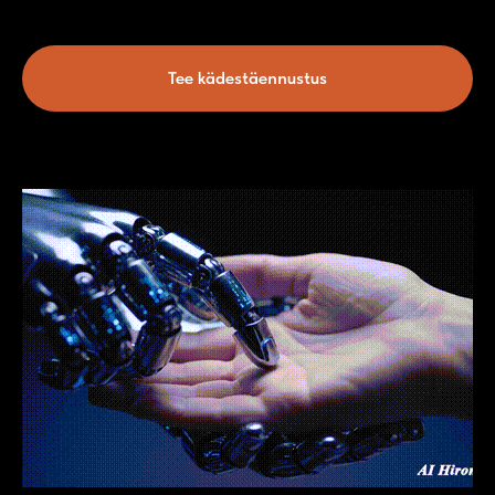
Tee kädestäennustus