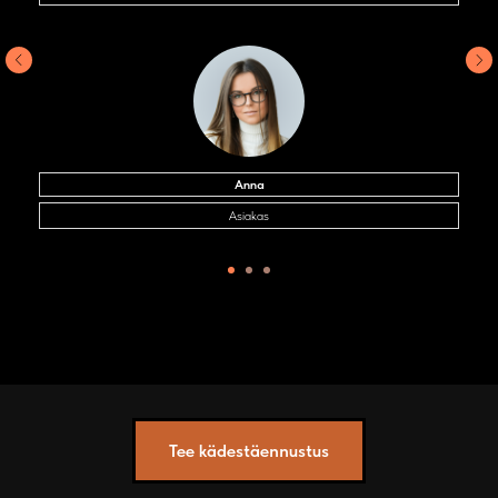
Anna
Asiakas
Tee kädestäennustus