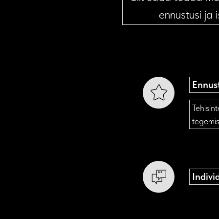
ennustusi ja 
Ennus
Tehisin
tegemis
Indiv