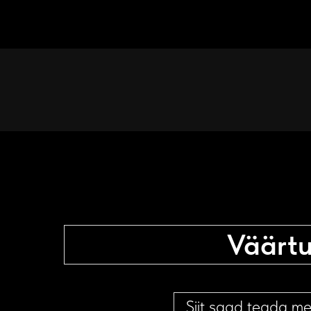
Väärtu
Siit saad teada mei