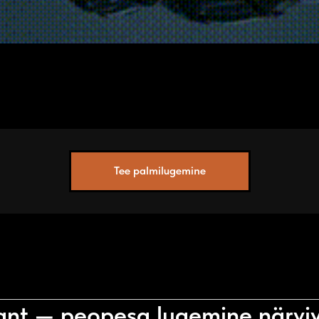
Tee palmilugemine
ant — peopesa lugemine närviv