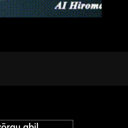
õrgu abil