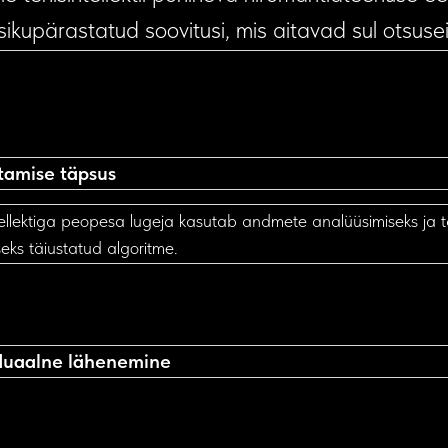
isikupärastatud soovitusi, mis aitavad sul otsus
tamise täpsus
tellektiga peopesa lugeja kasutab andmete analüüsimiseks ja 
eks täiustatud algoritme.
iduaalne lähenemine