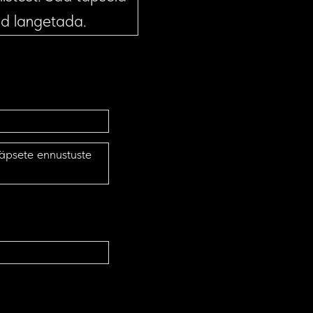
eid langetada.
täpsete ennustuste