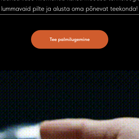
lummavaid pilte ja alusta oma põnevat teekonda!
Tee palmilugemine