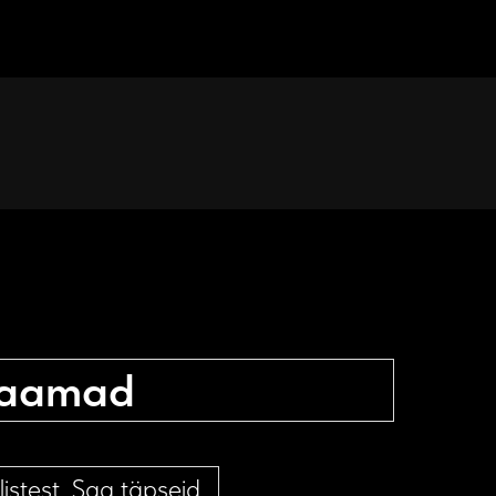
usaamad
listest. Saa täpseid