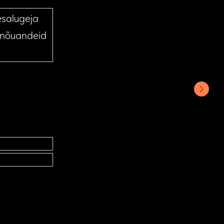
esalugeja
e nõuandeid