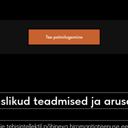
Tee palmilugemine
slikud teadmised ja ar
e tehisintellektil põhineva hiromantiateenuse ee