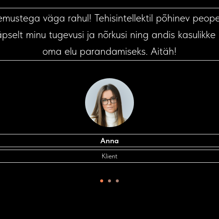
emustega väga rahul! Tehisintellektil põhinev peop
täpselt minu tugevusi ja nõrkusi ning andis kasulikk
oma elu parandamiseks. Aitäh!
Anna
Klient