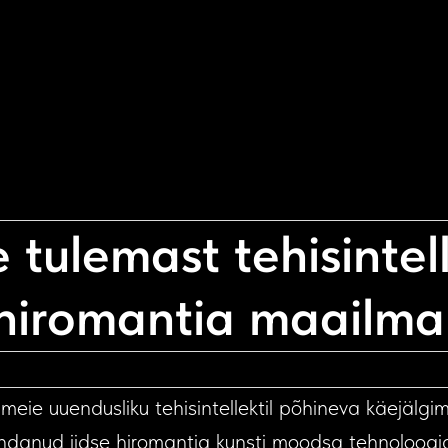
e tulemast tehisintell
hiromantia maailma
 meie uuendusliku tehisintellektil põhineva käejälgim
danud iidse hiromantia kunsti moodsa tehnoloogi