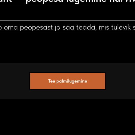
o oma peopesast ja saa teada, mis tulevik 
Tee palmilugemine